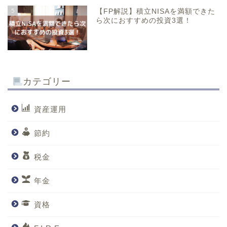
5
【FP解説】積立NISAを満額できた
ら次におすすめの投資3選！
カテゴリー
資産運用
節約
税金
年金
資格