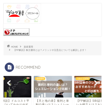
HOME
資産運用
【FP解説】株主優待とは？メリットや注意点についても解説します！
RECOMMEND
運用
つみたてNISA
資産運用
天と地の差】複利と単
【FP解説】SBI証券のク
【FP解説】ドルコス
の違いは？シュミレー
レカ積立とは？おすすめ
均法についてわかり