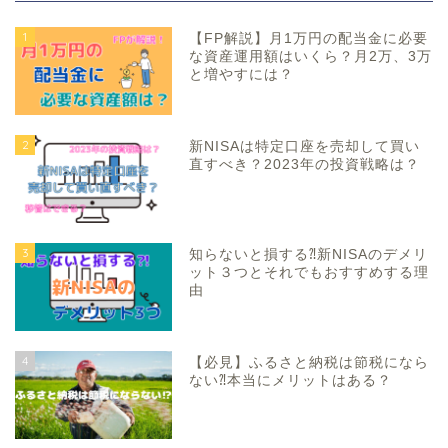
1
【FP解説】月1万円の配当金に必要
な資産運用額はいくら？月2万、3万
と増やすには？
2
新NISAは特定口座を売却して買い
直すべき？2023年の投資戦略は？
3
知らないと損する⁈新NISAのデメリ
ット３つとそれでもおすすめする理
由
4
【必見】ふるさと納税は節税になら
ない⁈本当にメリットはある？