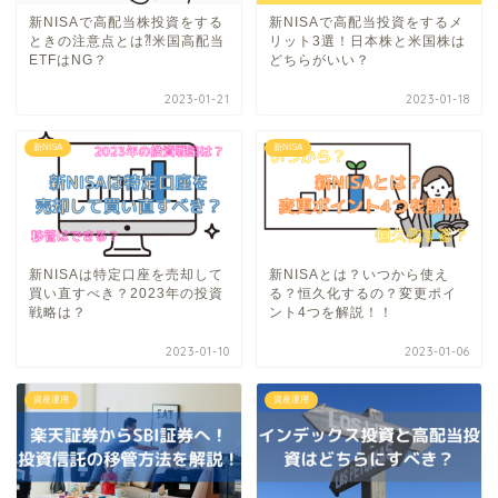
新NISAで高配当株投資をする
新NISAで高配当投資をするメ
ときの注意点とは⁈米国高配当
リット3選！日本株と米国株は
ETFはNG？
どちらがいい？
2023-01-21
2023-01-18
新NISA
新NISA
新NISAは特定口座を売却して
新NISAとは？いつから使え
買い直すべき？2023年の投資
る？恒久化するの？変更ポイ
戦略は？
ント4つを解説！！
2023-01-10
2023-01-06
資産運用
資産運用