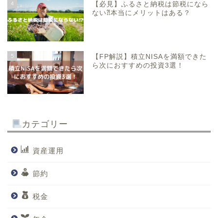
4
【必見】ふるさと納税は節税になら
ない⁈本当にメリットはある？
5
【FP解説】積立NISAを満額できた
ら次におすすめの投資3選！
カテゴリー
資産運用
節約
税金