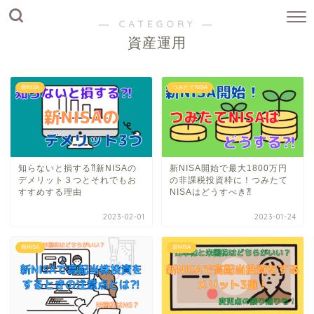
― CATEGORY ―
資産運用
新NISA
つみたてNISA
知らないと損する⁈新NISAの
新NISA開始で最大1800万円
デメリット３つとそれでもお
の非課税投資枠に！つみたて
すすめする理由
NISAはどうすべき⁈
2023-02-01
2023-01-24
新NISA
新NISA