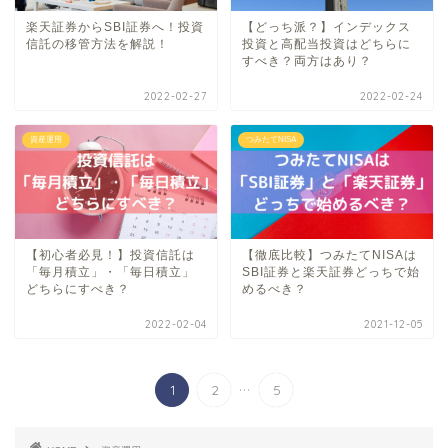
楽天証券からSBI証券へ！投資
【どっち派？】インデックス
信託の移管方法を解説！
投資と高配当投資はどちらに
すべき？両方はあり？
2022-02-27
2022-02-24
資産運用
つみたてNISA
【初心者必見！】投資信託は
【徹底比較】つみたてNISAは
「毎月積立」・「毎日積立」
SBI証券と楽天証券どっちで始
どちらにすべき？
めるべき？
2022-02-04
2021-12-05
...
1
2
5