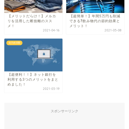
【メリットだらけ！】メルカ
【超簡単！】年間5万円も削減
リを活用した断捨離のスス
できる⁈飲み物代の節約効果と
メ！
メリット！
2021-04-16
2021-05-08
楽天経済圏
【超便利！！】ネット銀行を
利用する3つのメリットをまと
めました！
2021-03-19
スポンサーリンク