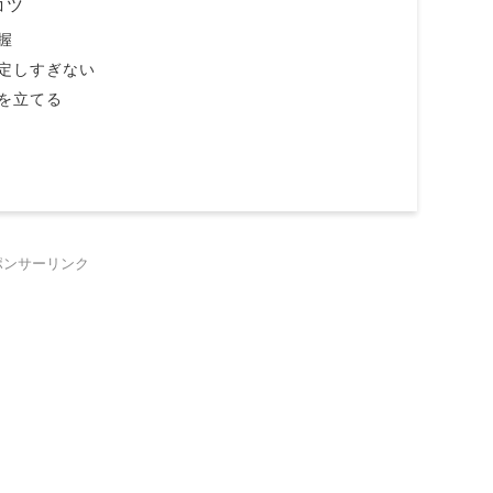
コツ
握
定しすぎない
を立てる
ポンサーリンク