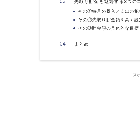
先取り貯金を継続する3つの
その①毎月の収入と支出の把
その②先取り貯金額を高く設
その③貯金額の具体的な目標
まとめ
ス