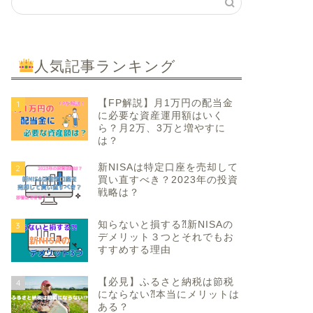
人気記事ランキング
【FP解説】月1万円の配当金
1
に必要な資産運用額はいく
ら？月2万、3万と増やすに
は？
新NISAは特定口座を売却して
2
買い直すべき？2023年の投資
戦略は？
知らないと損する⁈新NISAの
3
デメリット３つとそれでもお
すすめする理由
【必見】ふるさと納税は節税
4
にならない⁈本当にメリットは
ある？