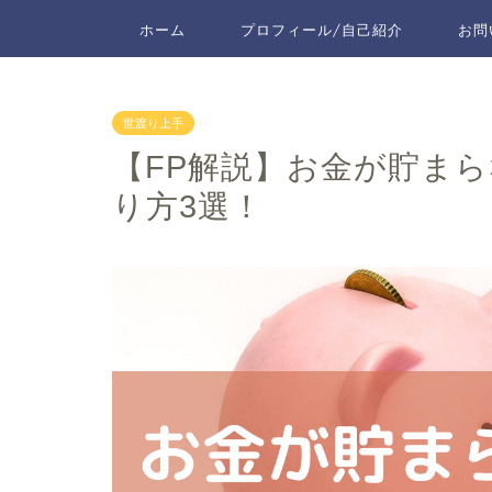
ホーム
プロフィール/自己紹介
お問
世渡り上手
【FP解説】お金が貯ま
り方3選！