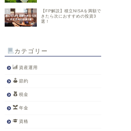
【FP解説】積立NISAを満額で
5
きたら次におすすめの投資3
選！
カテゴリー
資産運用
節約
税金
年金
資格