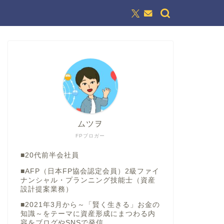
ムツヲ
FPブロガー
■20代前半会社員
■AFP（日本FP協会認定会員）2級ファイ
ナンシャル・プランニング技能士（資産
設計提案業務）
■2021年3月から～「賢く生きる」お金の
知識～をテーマに資産形成にまつわる内
容をブログやSNSで発信